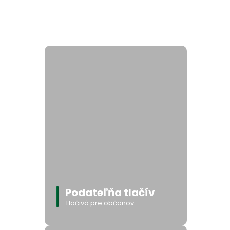
Podateľňa tlačív
Tlačivá pre občanov