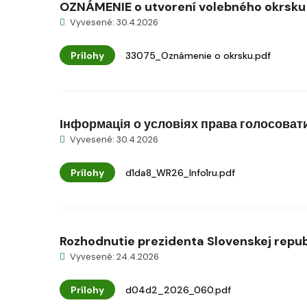
OZNÁMENIE o utvorení volebného okrsku a 
Vyvesené: 30.4.2026
Prílohy
33075_Oznámenie o okrsku.pdf
Інформація о условіях права голосоват
Vyvesené: 30.4.2026
Prílohy
d1da8_WR26_Info1ru.pdf
Rozhodnutie prezidenta Slovenskej republi
Vyvesené: 24.4.2026
Prílohy
d04d2_2026_060.pdf