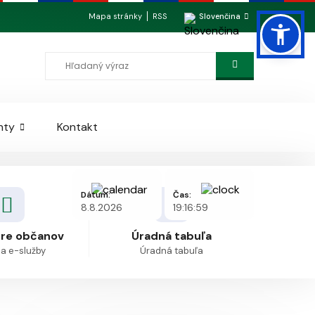
Mapa stránky
RSS
Slovenčina
nty
Kontakt
Dátum:
Čas:
8.8.2026
19:16:59
pre občanov
Úradná tabuľa
 a e-služby
Úradná tabuľa