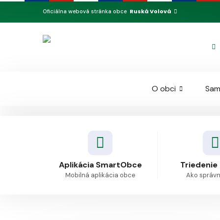
Ruská Volová
Oficiálna webová stránka obce
O obci
Sam
Aplikácia SmartObce
Triedenie
Mobilná aplikácia obce
Ako správne