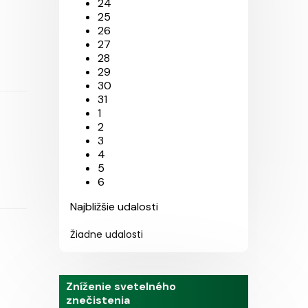
24
25
26
27
28
29
30
31
1
2
3
4
5
6
Najbližšie udalosti
Žiadne udalosti
Zníženie svetelného
znečistenia