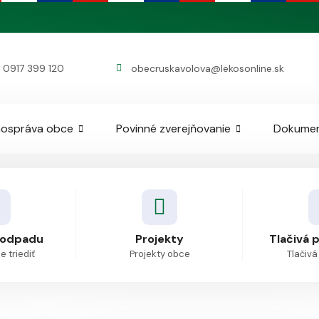
0917 399 120
obecruskavolova@lekosonline.sk
ospráva obce
Povinné zverejňovanie
Dokume
 odpadu
Projekty
Tlačivá 
 triediť
Projekty obce
Tlačivá