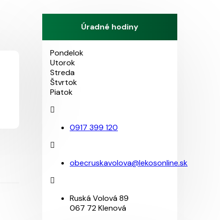
Úradné hodiny
Pondelok
Utorok
Streda
Štvrtok
Piatok
0917 399 120
obecruskavolova@lekosonline.sk
Ruská Volová 89
067 72 Klenová