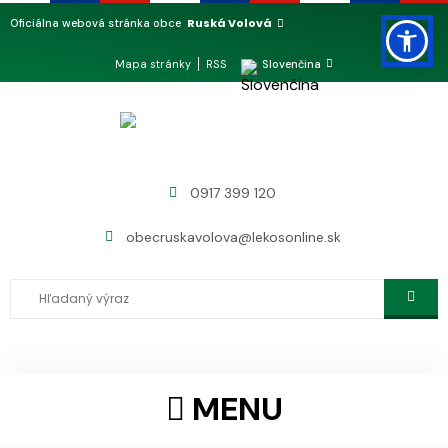
Ruská Volová
Oficiálna webová stránka obce
Mapa stránky
RSS
Slovenčina
0917 399 120
obecruskavolova@lekosonline.sk
MENU